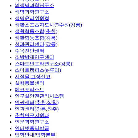
의생명과학연구소
생명과학연구소
생명윤리위원회
생활스포츠지도사연수원(강릉)
생활협동조합(춘천)
생활협동조합(강릉)
성과관리센터(강릉)
수목진단센터
소방방재연구센터
스마트인프라연구소(강릉)
스마트캠퍼스(e-루리)
시설물 고장신고
실험동물센터
에코포리스트
연구실안전관리시스템
인권센터(춘천,삼척)
인권센터(강릉,원주)
춘천연구지원과
인문과학연구소
인터넷증명발급
입학안내/입학본부